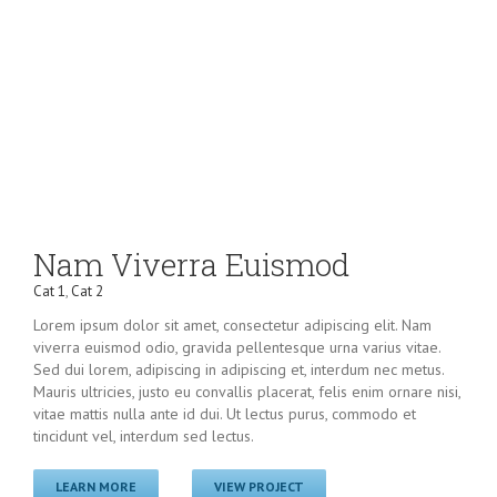
Nam Viverra Euismod
Cat 1
,
Cat 2
Lorem ipsum dolor sit amet, consectetur adipiscing elit. Nam
viverra euismod odio, gravida pellentesque urna varius vitae.
Sed dui lorem, adipiscing in adipiscing et, interdum nec metus.
Mauris ultricies, justo eu convallis placerat, felis enim ornare nisi,
vitae mattis nulla ante id dui. Ut lectus purus, commodo et
tincidunt vel, interdum sed lectus.
LEARN MORE
VIEW PROJECT