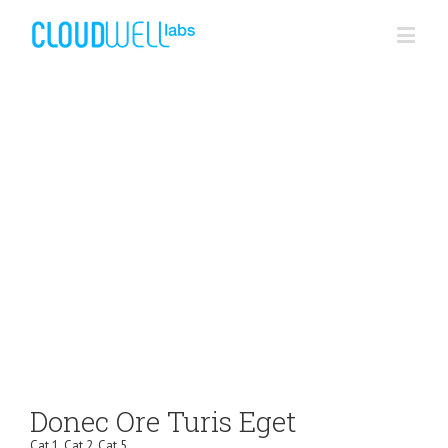
Donec Ore Turis Eget
Cat 1
,
Cat 2
,
Cat 5