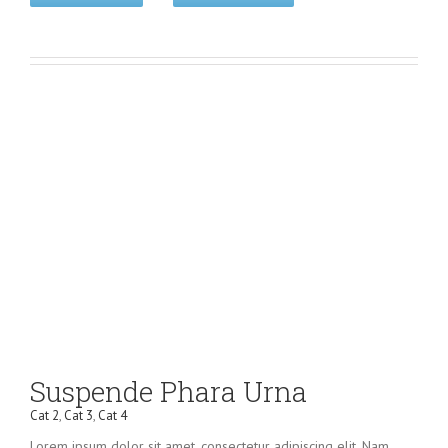
Suspende Phara Urna
Cat 2
,
Cat 3
,
Cat 4
Lorem ipsum dolor sit amet, consectetur adipiscing elit. Nam