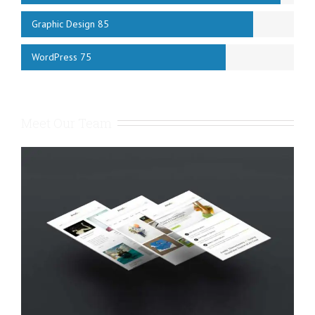
Graphic Design 85
WordPress 75
Meet Our Team