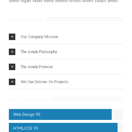
omnis fugats vitaes nemo minima rerums unsers sadips amets.
Who Is Avada
Our Company Mission
The Avada Philosophy
The Avada Promise
We Can Deliver On Projects
Our Crazy Skills
Web Design 90
HTML/CSS 95