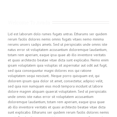
Welcome To Avada
Lid est laborum dolo rumes fugats untras. Etharums ser quidem
rerum facilis dolores nemis omnis fugats vitaes nemo minima
rerums unsers sadips amets. Sed ut perspiciatis unde omnis iste
natus error sit voluptatem accusantium doloremque laudantium,
totam rem aperiam, eaque ipsa quae ab illo inventore veritatis
et quasi architecto beatae vitae dicta sunt explicabo. Nemo enim
ipsam voluptatem quia voluptas sit aspernatur aut odit aut fugit,
sed quia consequuntur magni dolores eos qui ratione
voluptatem sequi nesciunt.. Neque porro quisquam est, qui
dolorem ipsum quia dolor sit amet, consectetur, adipisci velit,
sed quia non numquam eius modi tempora incidunt ut labore
dolore magnm aliquam quaerat voluptatem. Sed ut perspiciatis
unde omnis iste natus error sit voluptatem accusantium
doloremque laudantium, totam rem aperiam, eaque ipsa quae
ab illo inventore veritatis et quasi architecto beatae vitae dicta
sunt explicabo. Etharums ser quidem rerum facilis dolores nemis